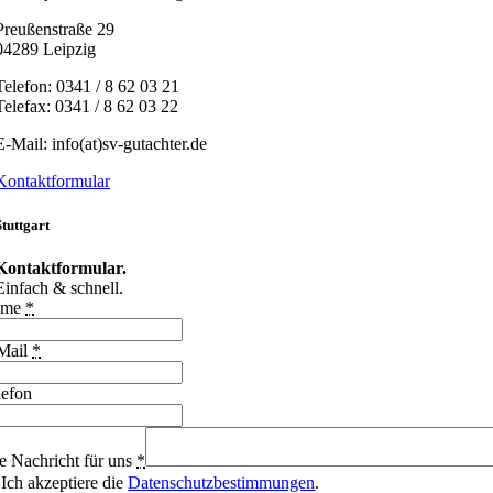
Preußenstraße 29
04289 Leipzig
Telefon: 0341 / 8 62 03 21
Telefax: 0341 / 8 62 03 22
E-Mail: info(at)sv-gutachter.de
Kontaktformular
Stuttgart
Kontaktformular.
Einfach & schnell.
ame
*
Mail
*
lefon
re Nachricht für uns
*
Ich akzeptiere die
Datenschutzbestimmungen
.