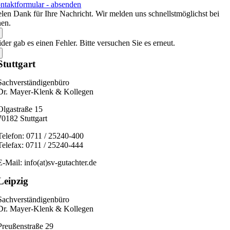
ntaktformular - absenden
elen Dank für Ihre Nachricht. Wir melden uns schnellstmöglichst bei
nen.
der gab es einen Fehler. Bitte versuchen Sie es erneut.
Stuttgart
Sachverständigenbüro
Dr. Mayer-Klenk & Kollegen
Olgastraße 15
70182 Stuttgart
Telefon: 0711 / 25240-400
Telefax: 0711 / 25240-444
E-Mail: info(at)sv-gutachter.de
Leipzig
Sachverständigenbüro
Dr. Mayer-Klenk & Kollegen
Preußenstraße 29