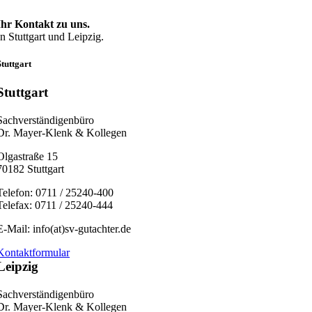
Zum
Inhalt
Ihr Kontakt zu uns.
springen
In Stuttgart und Leipzig.
Stuttgart
Stuttgart
Sachverständigenbüro
Dr. Mayer-Klenk & Kollegen
Olgastraße 15
70182 Stuttgart
Telefon: 0711 / 25240-400
Telefax: 0711 / 25240-444
E-Mail: info(at)sv-gutachter.de
Kontaktformular
Leipzig
Sachverständigenbüro
Dr. Mayer-Klenk & Kollegen