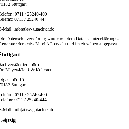
70182 Stuttgart
Telefon: 0711 / 25240-400
Telefax: 0711 / 25240-444
E-Mail: info(at)sv-gutachter.de
Die Datenschutzerklärung wurde mit dem Datenschutzerklärungs-
Generator der activeMind AG erstellt und im einzelnen angepasst.
Stuttgart
Sachverständigenbüro
Dr. Mayer-Klenk & Kollegen
Olgastraße 15
70182 Stuttgart
Telefon: 0711 / 25240-400
Telefax: 0711 / 25240-444
E-Mail: info(at)sv-gutachter.de
Leipzig