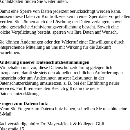
Kontaktdaten finden Sie weiter unten.
Damit eine Sperre von Daten jederzeit berücksichtigt werden kann,
müssen diese Daten zu Kontrollzwecken in einer Sperrdatei vorgehalte
werden. Sie können auch die Löschung der Daten verlangen, soweit
keine gesetzliche Archivierungsverpflichtung besteht. Soweit eine
solche Verpflichtung besteht, sperren wir Ihre Daten auf Wunsch.
Sie können Änderungen oder den Widerruf einer Einwilligung durch
entsprechende Mitteilung an uns mit Wirkung für die Zukunft
vornehmen.
Änderung unserer Datenschutzbestimmungen
Wir behalten uns vor, diese Datenschutzerklärung gelegentlich
anzupassen, damit sie stets den aktuellen rechtlichen Anforderungen
entspricht oder um Änderungen unserer Leistungen in der
Datenschutzerklärung umzusetzen, z. B. bei der Einführung neuer
Services. Für Ihren erneuten Besuch gilt dann die neue
Datenschutzerklärung.
Fragen zum Datenschutz
Wenn Sie Fragen zum Datenschutz haben, schreiben Sie uns bitte eine
E-Mail:
Sachverständigenbüro Dr. Mayer-Klenk & Kollegen GbR
Olgastraße 15