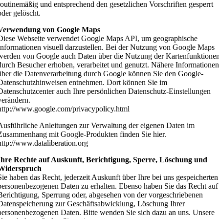
routinemäßig und entsprechend den gesetzlichen Vorschriften gesperrt
oder gelöscht.
Verwendung von Google Maps
Diese Webseite verwendet Google Maps API, um geographische
Informationen visuell darzustellen. Bei der Nutzung von Google Maps
werden von Google auch Daten über die Nutzung der Kartenfunktione
durch Besucher erhoben, verarbeitet und genutzt. Nähere Informatione
über die Datenverarbeitung durch Google können Sie den Google-
Datenschutzhinweisen entnehmen. Dort können Sie im
Datenschutzcenter auch Ihre persönlichen Datenschutz-Einstellungen
verändern.
http://www.google.com/privacypolicy.html
Ausführliche Anleitungen zur Verwaltung der eigenen Daten im
Zusammenhang mit Google-Produkten finden Sie hier.
http://www.dataliberation.org
Ihre Rechte auf Auskunft, Berichtigung, Sperre, Löschung und
Widerspruch
Sie haben das Recht, jederzeit Auskunft über Ihre bei uns gespeicherten
personenbezogenen Daten zu erhalten. Ebenso haben Sie das Recht auf
Berichtigung, Sperrung oder, abgesehen von der vorgeschriebenen
Datenspeicherung zur Geschäftsabwicklung, Löschung Ihrer
personenbezogenen Daten. Bitte wenden Sie sich dazu an uns. Unsere