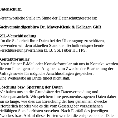
Zum
Inhalt
Datenschutz.
springen
Verantwortliche Stelle im Sinne der Datenschutzgesetze ist:
Sachverständigenbüro Dr. Mayer-Klenk & Kollegen GbR
SSL-Verschlüsselung
Um die Sicherheit Ihrer Daten bei der Übertragung zu schützen,
verwenden wir dem aktuellen Stand der Technik entsprechende
Verschlüsselungsverfahren (z. B. SSL) über HTTPS.
Kontaktformular
Treten Sie per E-Mail oder Kontaktformular mit uns in Kontakt, werde
die von Ihnen gemachten Angaben zum Zwecke der Bearbeitung der
Anfrage sowie für mögliche Anschlussfragen gespeichert.
Eine Weitergabe an Dritte findet nicht statt.
Löschung bzw. Sperrung der Daten
Wir halten uns an die Grundsätze der Datenvermeidung und
Datensparsamkeit. Wir speichern Ihre personenbezogenen Daten daher
nur so lange, wie dies zur Erreichung der hier genannten Zwecke
erforderlich ist oder wie es die vom Gesetzgeber vorgesehenen
vielfältigen Speicherfristen vorsehen. Nach Fortfall des jeweiligen
Zweckes bzw. Ablauf dieser Fristen werden die entsprechenden Daten